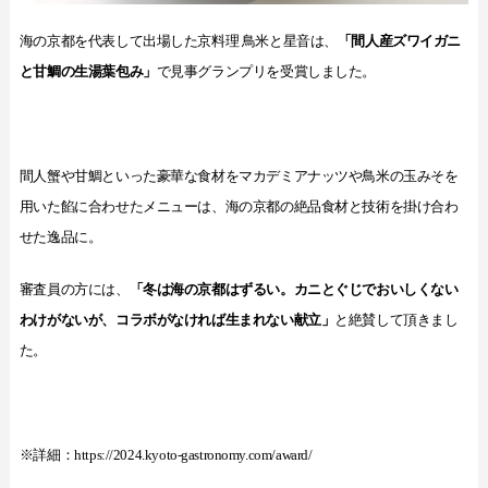
海の京都を代表して出場した京料理 鳥米と星音は、
「間人産ズワイガニ
と甘鯛の生湯葉包み」
で見事グランプリを受賞しました。
間人蟹や甘鯛といった豪華な食材をマカデミアナッツや鳥米の玉みそを
用いた餡に合わせたメニューは、海の京都の絶品食材と技術を掛け合わ
せた逸品に。
審査員の方には、
「冬は海の京都はずるい。カニとぐじでおいしくない
わけがないが、コラボがなければ生まれない献立」
と絶賛して頂きまし
た。
※詳細：
https://2024.kyoto-gastronomy.com/award/