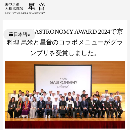
KYOTO GASTRONOMY AWARD 2024で京
日本語
料理 鳥米と星音のコラボメニューがグラ
繁體中文
ンプリを受賞しました。
ENGLISH