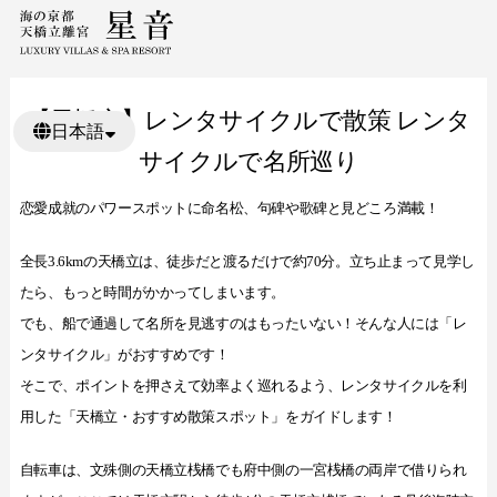
【天橋立】レンタサイクルで散策 レンタ
日本語
サイクルで名所巡り
繁體中文
恋愛成就のパワースポットに命名松、句碑や歌碑と見どころ満載！
ENGLISH
全長3.6kmの天橋立は、徒歩だと渡るだけで約70分。立ち止まって見学し
たら、もっと時間がかかってしまいます。
でも、船で通過して名所を見逃すのはもったいない！そんな人には「レ
ンタサイクル」がおすすめです！
そこで、ポイントを押さえて効率よく巡れるよう、レンタサイクルを利
用した「天橋立・おすすめ散策スポット」をガイドします！
自転車は、文殊側の天橋立桟橋でも府中側の一宮桟橋の両岸で借りられ