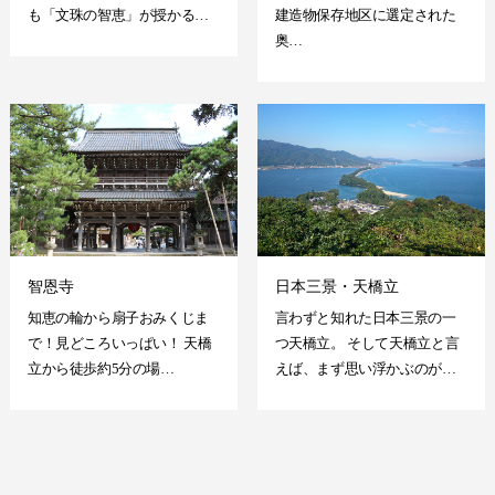
も「文珠の智恵」が授かる…
建造物保存地区に選定された
奥…
智恩寺
日本三景・天橋立
知恵の輪から扇子おみくじま
言わずと知れた日本三景の一
で！見どころいっぱい！ 天橋
つ天橋立。 そして天橋立と言
立から徒歩約5分の場…
えば、まず思い浮かぶのが…