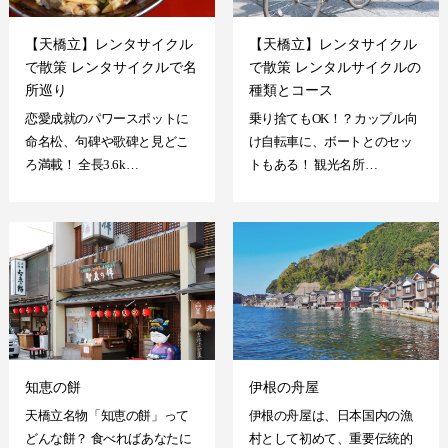
【天橋立】レンタサイクル
【天橋立】レンタサイクル
で散策 レンタサイクルで名
で散策 レンタルサイクルの
所巡り
種類とコース
恋愛成就のパワースポットに
乗り捨てもOK！？カップル向
命名松、句碑や歌碑と見どこ
け自転車に、ボートとのセッ
ろ満載！ 全長3.6k…
トもある！ 観光名所…
知恵の餅
伊根の舟屋
天橋立名物「知恵の餅」って
伊根の舟屋は、日本国内の漁
どんな餅？ 食べればあなたに
村として初めて、重要伝統的