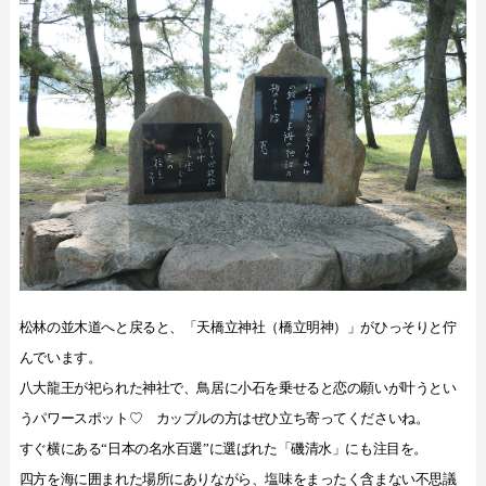
松林の並木道へと戻ると、「天橋立神社（橋立明神）」がひっそりと佇
んでいます。
八大龍王が祀られた神社で、鳥居に小石を乗せると恋の願いが叶うとい
うパワースポット♡ カップルの方はぜひ立ち寄ってくださいね。
すぐ横にある“日本の名水百選”に選ばれた「磯清水」にも注目を。
四方を海に囲まれた場所にありながら、塩味をまったく含まない不思議