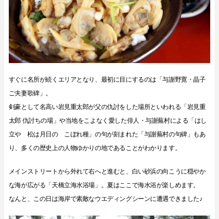
すぐに名所が続くエリアとなり、最初に目にするのは「与謝野寛・晶子
ご夫妻歌碑」。
剣豪として名高い岩見重太郎が父の仇討をした場所といわれる「岩見重
太郎 仇討ちの場」や当地をこよなく愛した俳人・与謝蕪村による「はし
立や 松は月日の こぼれ種」の句が刻まれた「与謝蕪村の句碑」もあ
り、多くの歴史上の人物ゆかりの地であることがわかります。
メインストリートから外れて右へと進むと、白い砂浜の向こうに穏やか
な海が広がる「天橋立海水浴場」。夏はここで海水浴が楽しめます。
なんと、この日は海岸で素敵なウエディングシーンに遭遇できました♪