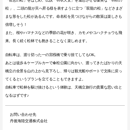
「智恵の松」をはじめ、伝説「羽衣天女」を連想させる優美な「羽衣の
松 」、二頭の龍が天へ昇る様を表すように立つ「双龍の松」などさまざ
まな形をした松があるんです。命名松を見つけながらの散策は楽しさも
倍増しそう！
また、桜やハマナスなどの季節の花が咲き、カモメやコハクチョウも飛
来。長く続く松林でも飽きることなく楽しめます。
自転車は、渡り切った一の宮桟橋で乗り捨てしてもOK。
あとは徒歩＆ケーブルカーで傘松公園に向かい、渡ってきたばかりの天
橋立の全景を山の上から見下ろし、帰りは観光船やボートで文殊に戻っ
てくるというプランを立てることもできますよ。
自転車で松林を駆け抜けるという体験は、天橋立旅行の貴重な思い出と
なるはずです♪
お問い合わせ先
丹後海陸交通株式会社